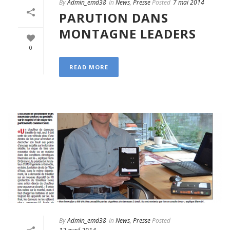
By
Admin_emd38
In
News
,
Presse
Posted
7 mai 2014
PARUTION DANS
MONTAGNE LEADERS
0
READ MORE
By
Admin_emd38
In
News
,
Presse
Posted